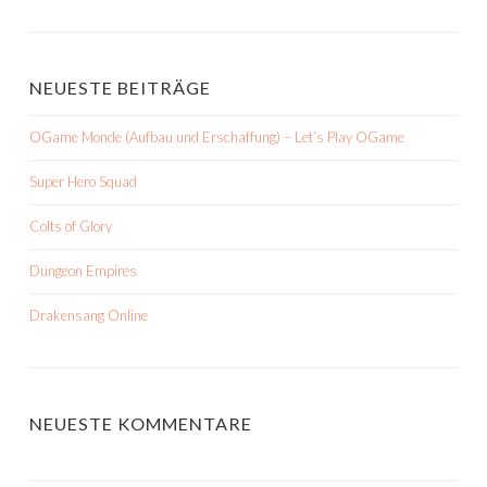
NEUESTE BEITRÄGE
OGame Monde (Aufbau und Erschaffung) – Let’s Play OGame
Super Hero Squad
Colts of Glory
Dungeon Empires
Drakensang Online
NEUESTE KOMMENTARE